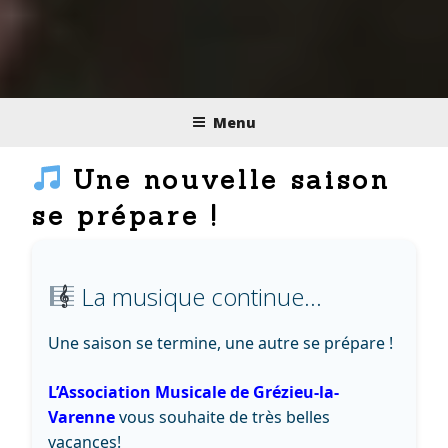
LA MUSIQUE
Menu
POUR TOUS, DE 3 À
Une nouvelle saison
99 ANS !
se prépare !
La musique continue…
Une saison se termine, une autre se prépare !
L’Association Musicale de Grézieu-la-
Varenne
vous souhaite de très belles
vacances!