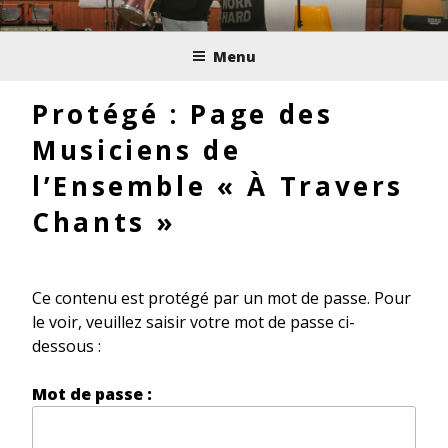
Aller
LA MUSIQUE
au
Menu
contenu
POUR TOUS, DE 3 À
principal
Protégé : Page des
99 ANS !
Musiciens de
l’Ensemble « À Travers
Chants »
Ce contenu est protégé par un mot de passe. Pour
le voir, veuillez saisir votre mot de passe ci-
dessous :
Mot de passe :