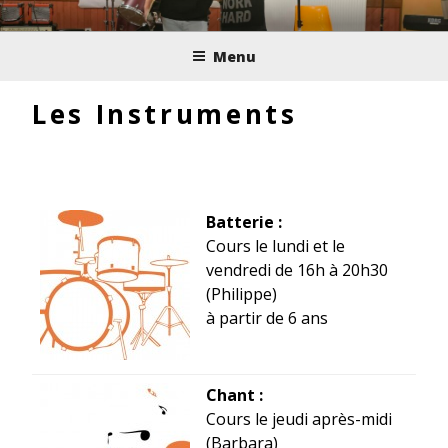
Aller
LA MUSIQUE
au
Menu
contenu
POUR TOUS, DE 3 À
principal
Les Instruments
99 ANS !
Batterie :
Cours le lundi et le
vendredi de 16h à 20h30
(Philippe)
à partir de 6 ans
Chant :
Cours le jeudi après-midi
(Barbara)